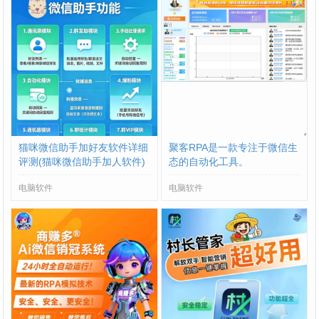
猫咪微信助手加好友软件详细
聚客RPA是一款专注于微信生
评测(猫咪微信助手加人软件)
态的自动化工具。
- 了解猫咪微信助手从现在开
电脑软件
电脑软件
始