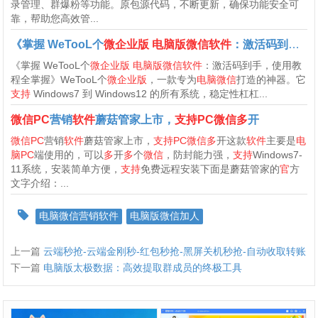
录管理、群爆粉等功能。原包源代码，不断更新，确保功能安全可
靠，帮助您高效管...
《掌握 WeTooL个
微企业版
电脑版微信软件
：激活码到手，使用教程全掌握》
《掌握 WeTooL个
微企业版
电脑版微信软件
：激活码到手，使用教
程全掌握》WeTooL个
微企业版
，一款专为
电脑微信
打造的神器。它
支持
Windows7 到 Windows12 的所有系统，稳定性杠杠...
微信PC
营销
软件
蘑菇管家上市，
支持PC微信多
开
微信PC
营销
软件
蘑菇管家上市，
支持PC微信多
开这款
软件
主要是
电
脑PC
端使用的，可以
多
开
多
个
微信
，防封能力强，
支持
Windows7-
11系统，安装简单方便，
支持
免费远程安装下面是蘑菇管家的
官
方
文字介绍：...
电脑微信营销软件
电脑版微信加人
上一篇
云端秒抢-云端金刚秒-红包秒抢-黑屏关机秒抢-自动收取转账
下一篇
电脑版太极数据：高效提取群成员的终极工具