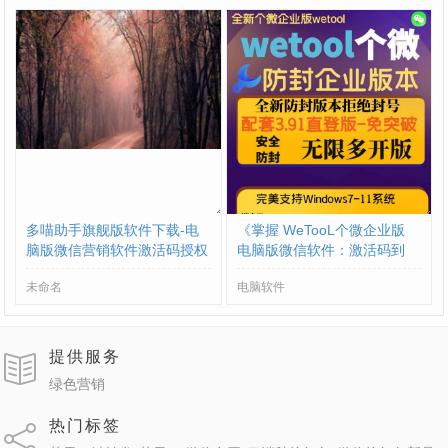
多喵助手旗舰版软件下载-电
《掌握 WeTooL个微企业版
脑版微信营销软件激活码授权
电脑版微信软件：激活码到
教程- 多喵助手旗舰版新版下
手，使用教程全掌握》
未命名
电脑软件
载
提供服务
绿色营销
热门标签