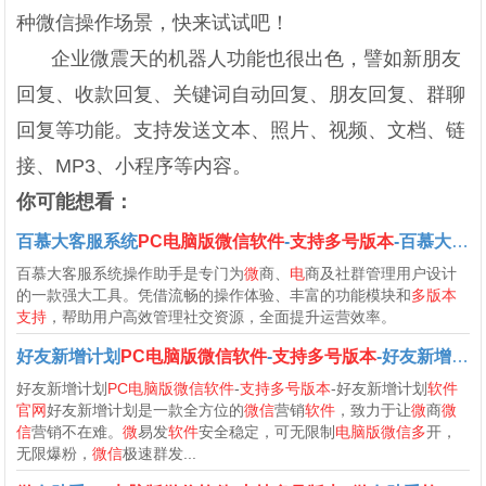
种微信操作场景，快来试试吧！
企业微震天的机器人功能也很出色，譬如新朋友
回复、收款回复、关键词自动回复、朋友回复、群聊
回复等功能。支持发送文本、照片、视频、文档、链
接、MP3、小程序等内容。
你可能想看：
百慕大客服系统
PC电脑版微信软件
-
支持多号版本
-百慕大客服系统
百慕大客服系统操作助手是专门为
微
商、
电
商及社群管理用户设计
的一款强大工具。凭借流畅的操作体验、丰富的功能模块和
多版本
支持
，帮助用户高效管理社交资源，全面提升运营效率。
好友新增计划
PC电脑版微信软件
-
支持多号版本
-好友新增计划
好友新增计划
PC电脑版微信软件
-
支持多号版本
-好友新增计划
软件
官网
好友新增计划是一款全方位的
微信
营销
软件
，致力于让
微
商
微
信
营销不在难。
微
易发
软件
安全稳定，可无限制
电脑版微信多
开，
无限爆粉，
微信
极速群发...