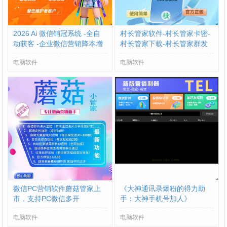
2026 Ai 微信销冠系统 -全自
村长管家软件-村长管家卡密-
动获客 -企业微信营销降本增
村长管家下载-村长管家群发
效方案
工具激活码
电脑软件
电脑软件
微信PC营销软件蘑菇管家上
《大神通讯录爆粉的得力助
市，支持PC微信多开
手：大神手机号加人》
电脑软件
电脑软件