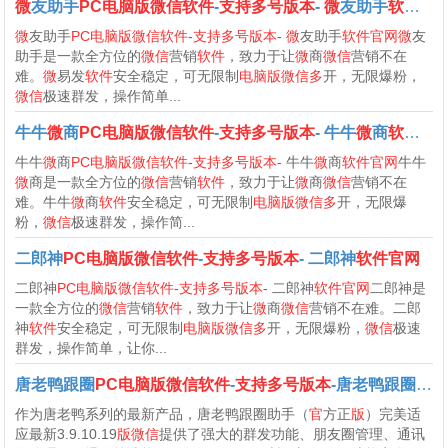
微
友助手
PC电脑版微信软件
-
支持多号版本
-
微
友助手
软件官网
微
友助手
PC电脑版微信软件
-
支持多号版本
-
微
友助手
软件官网微
友
助手是一款全方位的
微信
营销
软件
，致力于让
微
商
微信
营销不在
难。
微
易发
软件
安全稳定，可无限制
电脑版微信多
开，无限爆粉，
微信
极速群发，操作简单...
牛牛
微
商
PC电脑版微信软件
-
支持多号版本
- 牛牛
微
商
软件官网
牛牛
微
商
PC电脑版微信软件
-
支持多号版本
- 牛牛
微
商
软件官网
牛牛
微
商是一款全方位的
微信
营销
软件
，致力于让
微
商
微信
营销不在
难。牛牛
微
商
软件
安全稳定，可无限制
电脑版微信多
开，无限爆
粉，
微信
极速群发，操作简...
二郎神
PC电脑版微信软件
-
支持多号版本
- 二郎神
软件官网
二郎神
PC电脑版微信软件
-
支持多号版本
- 二郎神
软件官网
二郎神是
一款全方位的
微信
营销
软件
，致力于让
微
商
微信
营销不在难。二郎
神
软件
安全稳定，可无限制
电脑版微信多
开，无限爆粉，
微信
极速
群发，操作简单，让你...
唐老鸭跟圈
PC电脑版微信软件
-
支持多号版本
-唐老鸭跟圈
软
作为唐老鸭系列的最新产品，唐老鸭跟圈助手（
官
方正
版
）完美适
应最新3.9.10.19
版微信
提供了强大的群发功能、朋友圈管理、通讯