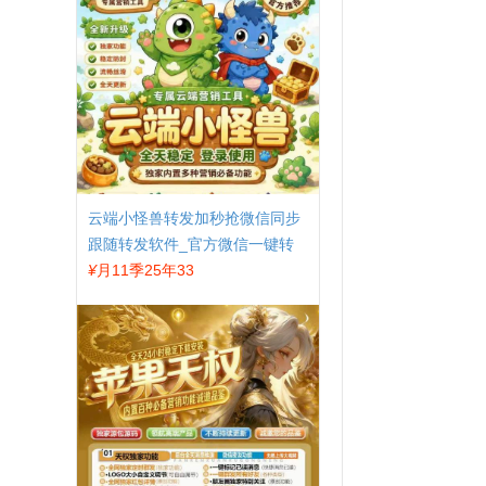
云端小怪兽转发加秒抢微信同步
跟随转发软件_官方微信一键转
发
¥
月11季25年33