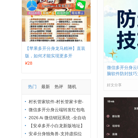
【苹果多开分身龙马精神】直装
版，如何才能实现更多开
¥
28
微信多开分身云
脑软件防封技巧大
让你远离封号烦
好文分享
热门
最新
热评
随机
村长管家软件-村长管家卡密-
村长管家下载-村长管家群发工具
微信多开分身云端转发红包电
激活码
脑软件防封技巧大全：这 6 招让
2026 Ai 微信销冠系统 -全自动
你远离封号烦恼
获客 -企业微信营销降本增效方
【安卓多开小白龙新版地址】
案
【安卓猪猪分身定制版激活码授
安卓分身独角兽-支持虚拟位