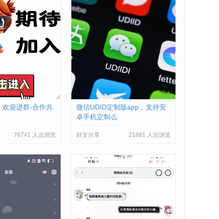
】欢迎进群-合作共
微信UDID定制版app，支持安
卓手机定制么
76741 人次浏览
好文分享
21881 人次浏览