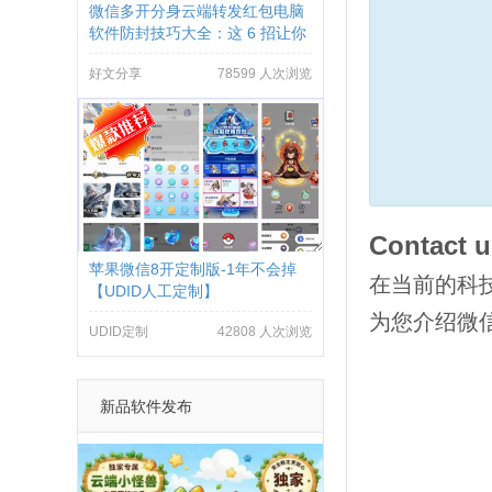
微信多开分身云端转发红包电脑
软件防封技巧大全：这 6 招让你
远离封号烦恼
好文分享
78599 人次浏览
Contact u
苹果微信8开定制版-1年不会掉
在当前的科
【UDID人工定制】
为您介绍微
UDID定制
42808 人次浏览
新品软件发布