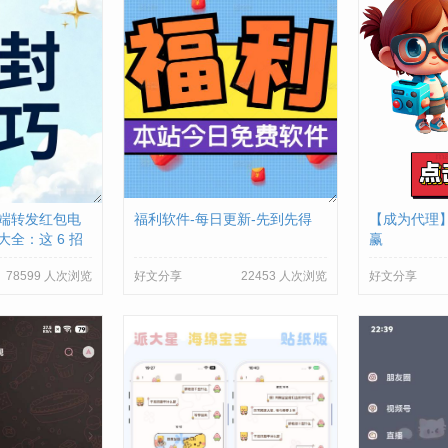
端转发红包电
福利软件-每日更新-先到先得
【成为代理
全：这 6 招
赢
恼
78599 人次浏览
好文分享
22453 人次浏览
好文分享