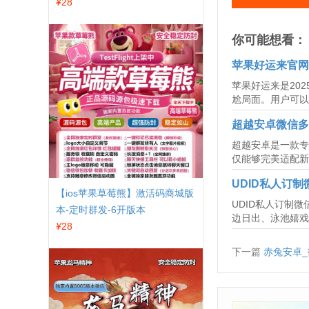
¥
28
你可能想看：
苹果好运来官网
苹果好运来是20
尬局面。用户可以
超越安卓微信多
超越安卓是一款专
仅能够完美适配新
UDID私人订制
【ios苹果草莓熊】激活码商城版
UDID私人订制微
本-定时群发-6开版本
边日出、泳池嬉戏
¥
28
下一篇
赤兔安卓