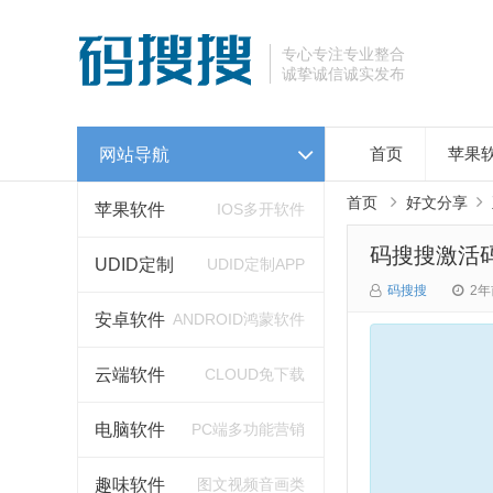
专心专注专业整合
诚挚诚信诚实发布
网站导航
首页
苹果
首页
好文分享
苹果软件
IOS多开软件
码搜搜激活
UDID定制
UDID定制APP
码搜搜
2年
安卓软件
ANDROID鸿蒙软件
云端软件
CLOUD免下载
电脑软件
PC端多功能营销
趣味软件
图文视频音画类