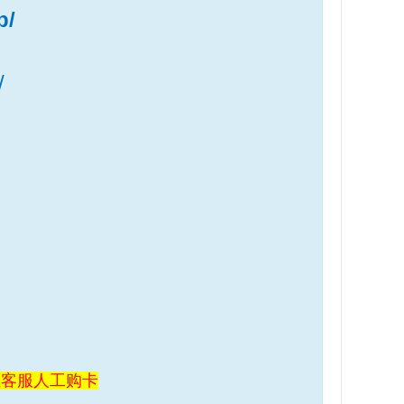
p/
/
系客服人工购卡