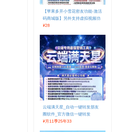
【苹果多开小雪花密友功能-激活
码商城版】另外支持虚拟视频功
能
¥
28
云端满天星_自动一键转发朋友
圈软件_官方微信一键转发
¥
月11季25年33