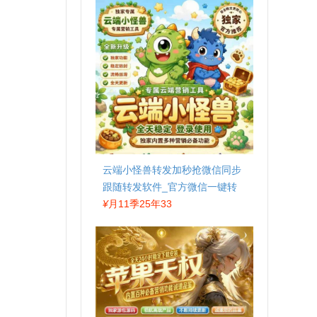
云端小怪兽转发加秒抢微信同步
跟随转发软件_官方微信一键转
发
¥
月11季25年33