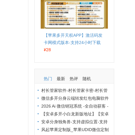
【苹果多开天权APP】激活码发
卡网模式版本-支持24小时下载
¥
28
热门
最新
热评
随机
村长管家软件-村长管家卡密-村长管
家下载-村长管家群发工具激活码
微信多开分身云端转发红包电脑软件
防封技巧大全：这 6 招让你远离封号烦
2026 Ai 微信销冠系统 -全自动获客 -
恼
企业微信营销降本增效方案
【安卓多开小白龙新版地址】【安卓
猪猪分身定制版激活码授权】
安卓分身独角兽-支持虚拟位置-支持
主题更换
风起苹果定制版_苹果UDID微信定制