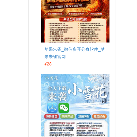
苹果朱雀_微信多开分身软件_苹
果朱雀官网
¥
28