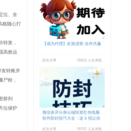
定位、全
风格随心打
步转发，
【成为代理】欢迎进群-合作共赢
现高效运
好文分享
76822 人次浏览
好友转账并
僵尸粉，
密群列
方位保护
微信多开分身云端转发红包电脑
软件防封技巧大全：这 6 招让你
远离封号烦恼
好文分享
78707 人次浏览