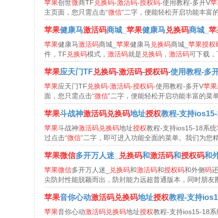
苹果
创世
微
商TF
兑换码
-
激活码
-
授权码
-使用教程-多开V
苹
主页面，您只需点击“
微信
”二字，便能轻松开启功能丰富的菜
苹果
健康马
激活码
商城_
苹果
健康马
兑换码
商城_
苹
苹果
健康马
激活码
商城_
苹果
健康马
兑换码
商城_
苹果授权
件，TF
兑换码
模式，
激活码
就是
兑换码
，
激活码
可下载，
苹果
应天门TF
兑换码
-
激活码
-
授权码
-使用教程-多
苹果
应天门TF
兑换码
-
激活码
-
授权码
-使用教程-多开V
苹果
面，您只需点击“
微信
”二字，便能轻松开启功能丰富的菜单。
苹果
斗战神
激活码兑换码
地址
授权
教程-支持ios15
苹果
斗战神
激活码兑换码
地址
授权
教程-支持ios15-18系统
过点击“
微信
”二字，即可进入功能全面的菜单。我们为您精心
苹果微信
多开万人迷_
兑换码
和
激活码
和
授权码
和
苹果微信
多开万人迷_
兑换码
和
激活码
和
授权码
和外侧
码
尖防封性能脱颖而出，防封能力远超普通版本，同时朋友圈
苹果
音你心动
激活码兑换码
地址
授权
教程-支持ios1
苹果
音你心动
激活码兑换码
地址
授权
教程-支持ios15-18