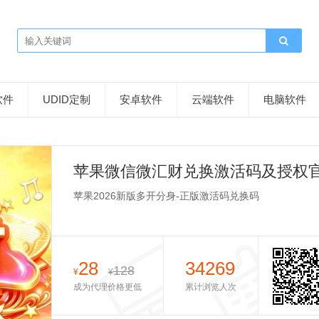
软件
UDID定制
安卓软件
云端软件
电脑软件
苹果微信微汇财兑换激活码及授权
苹果2026新版多开分身-正版激活码兑换码
28
34269
128
¥
¥
成为代理价格更低
累计浏览人次