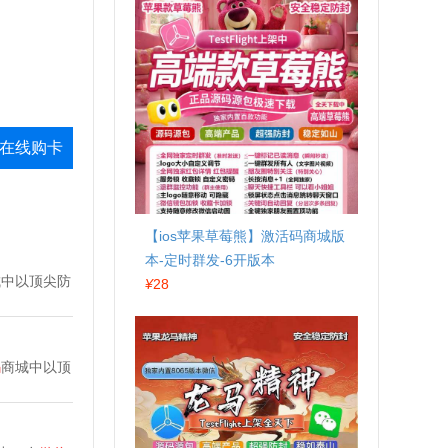
在线购卡
【ios苹果草莓熊】激活码商城版
本-定时群发-6开版本
城中以顶尖防
¥
28
码
商城中以顶