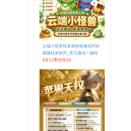
云端小怪兽转发加秒抢微信同步
跟随转发软件_官方微信一键转
发
¥
月11季25年33