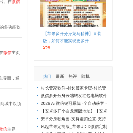
出。在
微信
的多功能软
【苹果多开分身龙马精神】直装
版，如何才能实现更多开
¥
28
在
微信
主页
热门
最新
热评
随机
主界面，通
村长管家软件-村长管家卡密-村长管
家下载-村长管家群发工具激活码
微信多开分身云端转发红包电脑软件
防封技巧大全：这 6 招让你远离封号烦
2026 Ai 微信销冠系统 -全自动获客 -
码
商城中以顶
恼
企业微信营销降本增效方案
【安卓多开小白龙新版地址】【安卓
猪猪分身定制版激活码授权】
安卓分身独角兽-支持虚拟位置-支持
主题更换
风起苹果定制版_苹果UDID微信定制
微信
主界