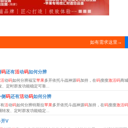
如有需求这里→
侧
码
还有
活
动
码
如何分辨
有
活
动
码
如何分辨福宝
苹果
多开依托斗战神源
码
加持，在
码
搜搜
激活码
商
、定时群发功能稳定可靠...
外侧
码
还有
活
动
码
如何分辨
还有
活
动
码
如何分辨特斯拉
苹果
多开依托斗战神源
码
加持，在
码
搜搜
激活
转发、定时群发功能稳定...
多开V