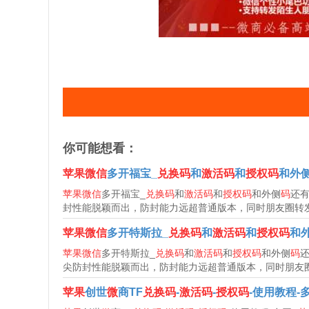
你可能想看：
苹果微信
多开福宝_
兑换码
和
激活码
和
授权码
和外
苹果微信
多开福宝_
兑换码
和
激活码
和
授权码
和外侧
码
还
封性能脱颖而出，防封能力远超普通版本，同时朋友圈转发
苹果微信
多开特斯拉_
兑换码
和
激活码
和
授权码
和
苹果微信
多开特斯拉_
兑换码
和
激活码
和
授权码
和外侧
码
尖防封性能脱颖而出，防封能力远超普通版本，同时朋友圈
苹果
创世
微
商TF
兑换码
-
激活码
-
授权码
-使用教程-