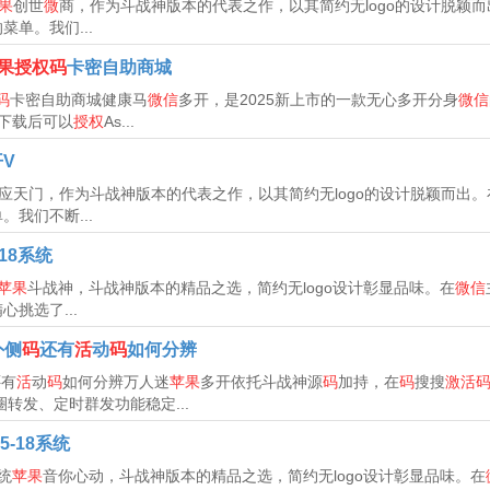
果
创世
微
商，作为斗战神版本的代表之作，以其简约无logo的设计脱颖而
单。我们...
果授权码
卡密自助商城
码
卡密自助商城健康马
微信
多开，是2025新上市的一款无心多开分身
微信
下载后可以
授权
As...
开V
应天门，作为斗战神版本的代表之作，以其简约无logo的设计脱颖而出。
我们不断...
-18系统
苹果
斗战神，斗战神版本的精品之选，简约无logo设计彰显品味。在
微信
挑选了...
外侧
码
还有
活
动
码
如何分辨
还有
活
动
码
如何分辨万人迷
苹果
多开依托斗战神源
码
加持，在
码
搜搜
激活
转发、定时群发功能稳定...
5-18系统
系统
苹果
音你心动，斗战神版本的精品之选，简约无logo设计彰显品味。在