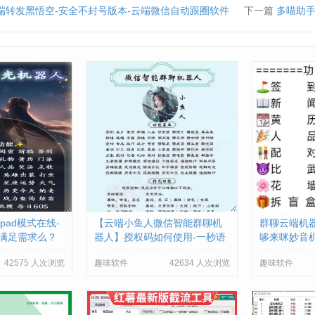
云端转发黑悟空-安全不封号版本-云端微信自动跟圈软件
下一篇
多喵助手旗
pad模式在线-
【云端小鱼人微信智能群聊机
群聊云端机器
满足需求么？
器人】授权码如何使用-一秒语
哆来咪妙音
音转发版
么？
42575 人次浏览
趣味软件
42634 人次浏览
趣味软件