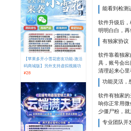
能看到检测
软件升级后，
明明白白，再
有独家协议
软件靠着独家
【苹果多开小雪花密友功能-激活
具，账号会出
码商城版】另外支持虚拟视频功
清理起来心里
能
¥
28
功能灵活，
软件有独家的
响你正常用微
少僵尸粉，就
专业团队开