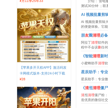
发
¥
月11季25年33
介绍： 雷电修
测试30分钟 ；
AI 视频批量剪
AI 视频批量剪
的便捷体验。它能实
朋
友
圈
清理
必备
阿拉丁
清理
软件
程中不会误
删
任何
《智能
清理
新时
小蜜蜂助手
清理
软
【苹果多开天权APP】激活码发
星辰助手：专业
卡网模式版本-支持24小时下载
星辰助手：专业微
¥
28
《
清
湉
清理
僵尸
清
湉
清理
僵尸粉：
造优质的微信社交