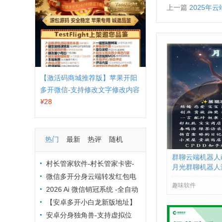
上一篇
2025年
【激活码商城推荐版】苹果开阳
多开微信-支持修改文字修改内容
¥
28
热门
最新
热评
随机
群聊云端机器人i
村长管家软件-村长管家卡密-
月光群聊机器人
村长管家下载-村长管家群发工具
微信多开分身云端转发红包电
趣味软件
激活码
脑软件防封技巧大全：这 6 招让
2026 Ai 微信销冠系统 -全自动
你远离封号烦恼
获客 -企业微信营销降本增效方
【安卓多开小白龙新版地址】
案
【安卓猪猪分身定制版激活码授
安卓分身独角兽-支持虚拟位