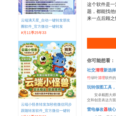
这个软件是一
题，都能找他
来一点后顾之
云端满天星_自动一键转发朋友
圈软件_官方微信一键转发
¥
月11季25年33
你可能想看：
社交
清理
新选择
竹
绿叶
清理
软件
玩转假图工具，
安卓截图大师凭
交和创意表达方面
云端小怪兽转发加秒抢微信同步
雷电修改
器
核心
跟随转发软件_官方微信一键转