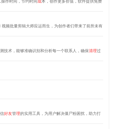
工操作时间，节约时间
成
本，创作更多价值，软件提供免费
I 视频批量剪辑大师应运而生，为创作者们带来了前所未有
测技术，能够准确识别和分析每一个联系人，确保
清理
过
信
好友
管
理
的实用工具，为用户解决僵尸粉困扰，助力打