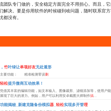
流团队专门做的，安全稳定方面完全不用担心。而且，它
们解决。要是你用软件的时候碰到啥问题，随时联系官方
忧都没有。
，
竹
叶绿让
单项好友
无处遁形
的主要功能： 精准检测零误
删
轻松
提升微商互动效果！
借其丰富的编辑功能，如文本输入、图像裁剪、滤镜添加等，使用户能
展现了巨大的潜力。例如，用户可以利用安卓截图大师制作
搞
...
功能揭秘_新建克隆备份模拟
器
_
轻松
实现多开管
理