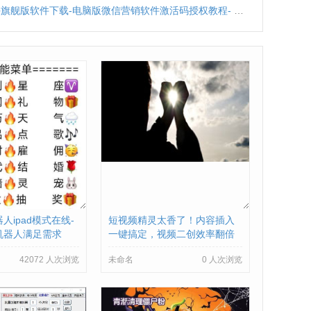
舰版软件下载-电脑版微信营销软件激活码授权教程- 多喵助手旗舰版新版下载
人ipad模式在线-
短视频精灵太香了！内容插入
机器人满足需求
一键搞定，视频二创效率翻倍
42072 人次浏览
未命名
0 人次浏览