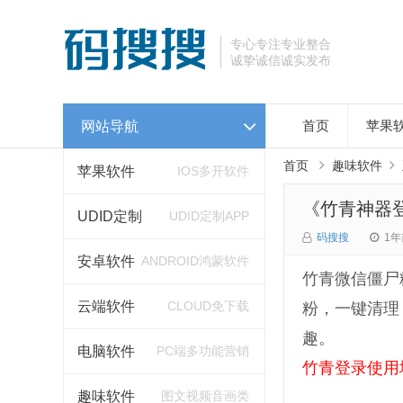
专心专注专业整合
诚挚诚信诚实发布
网站导航
首页
苹果
首页
趣味软件
苹果软件
IOS多开软件
《竹青神器登
UDID定制
UDID定制APP
码搜搜
1年
安卓软件
ANDROID鸿蒙软件
竹青微信僵尸
云端软件
CLOUD免下载
粉，一键清理
趣。
电脑软件
PC端多功能营销
竹青登录使用地址
趣味软件
图文视频音画类