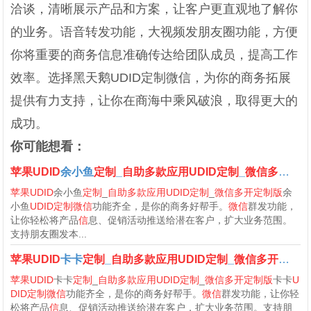
洽谈，清晰展示产品和方案，让客户更直观地了解你
的业务。语音转发功能，大视频发朋友圈功能，方便
你将重要的商务信息准确传达给团队成员，提高工作
效率。选择黑天鹅UDID定制微信，为你的商务拓展
提供有力支持，让你在商海中乘风破浪，取得更大的
成功。
你可能想看：
苹果UDID
余小鱼
定制
_
自助多款应用UDID定制
_
微信多开定制版
苹果UDID
余小鱼
定制
_
自助多款应用UDID定制
_
微信多开定制版
余
小鱼
UDID定制微信
功能齐全，是你的商务好帮手。
微信
群发功能，
让你轻松将产品
信
息、促销活动推送给潜在客户，扩大业务范围。
支持朋友圈发本...
苹果UDID
卡卡
定制
_
自助多款应用UDID定制
_
微信多开定制版
苹果UDID
卡卡
定制
_
自助多款应用UDID定制
_
微信多开定制版
卡卡
U
DID定制微信
功能齐全，是你的商务好帮手。
微信
群发功能，让你轻
松将产品
信
息、促销活动推送给潜在客户，扩大业务范围。支持朋