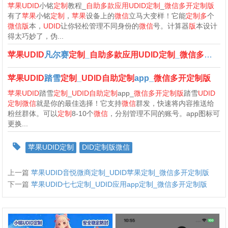
苹果UDID
小铭
定制
教程_
自助多款应用UDID定制
_
微信多开定制版
有了
苹果
小铭
定制
，
苹果
设备上的
微信
立马大变样！它能
定制多
个
微信版
本，
UDID
让你轻松管理不同身份的
微信
号。计算器
版
本设计
得太巧妙了，伪...
苹果UDID
凡尔赛
定制
_
自助多款应用UDID定制
_
微信多开定制版
苹果UDID
踏雪
定制
_
UDID自助定制
app_
微信多开定制版
苹果UDID
踏雪
定制
_
UDID自助定制
app_
微信多开定制版
踏雪
UDID
定制微信
就是你的最佳选择！它支持
微信
群发，快速将内容推送给
粉丝群体。可以
定制
8-10个
微信
，分别管理不同的账号。app图标可
更换...
苹果UDID定制
DID定制版微信
上一篇
苹果UDID音悦微商定制_UDID苹果定制_微信多开定制版
下一篇
苹果UDID七七定制_UDID应用app定制_微信多开定制版