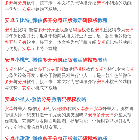
多开
与
分身
软件。接下来，本文将为您详细介绍
安卓
小钢炮的功能
与优势。
安卓
小钢炮下载地...
安卓
丘比特_微信
多开分身
正
版
激活
码授权
教程
安卓
丘比特_微信
多开分身
正
版
激活
码授权
教程
安卓
丘比特专为
安卓
与华为设备
开
发，服务于微商及相关行业人士，是一款出色的微信
多开
与
分身
软件。接下来，本文将为您详细介绍
安卓
丘比特的功能
与优势。
安卓
丘比特下载地...
安卓
小桃气_微信
多开分身
正
版
激活
码授权
教程
安卓
小桃气_微信
多开分身
正
版
激活
码授权
教程
安卓
小桃气专为
安卓
与华为设备
开
发，服务于微商及相关行业人士，是一款出色的微信
多开
与
分身
软件。接下来，本文将为您详细介绍
安卓
小桃气的功能
与优势。
安卓
小桃气下载地...
安卓
外星人-微信
分身
激活
码授权
攻略
安卓
外星人-微信
分身
激活
码授权
攻略
安卓多开安卓
外星人，朋友圈
管理大师：想要打造一个完美的朋友圈吗？
安卓多开安卓
外星人帮
你实现！它拥有朋友圈自动跟圈、提醒功能，让你时刻掌握好友动
态；定时转发信息和朋友圈...
安卓
小甜甜_微信
多开分身
正
版
激活
码授权
教程