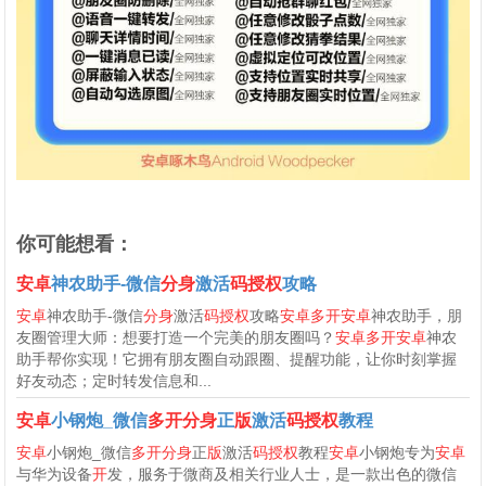
你可能想看：
安卓
神农助手-微信
分身
激活
码授权
攻略
安卓
神农助手-微信
分身
激活
码授权
攻略
安卓多开安卓
神农助手，朋
友圈管理大师：想要打造一个完美的朋友圈吗？
安卓多开安卓
神农
助手帮你实现！它拥有朋友圈自动跟圈、提醒功能，让你时刻掌握
好友动态；定时转发信息和...
安卓
小钢炮_微信
多开分身
正
版
激活
码授权
教程
安卓
小钢炮_微信
多开分身
正
版
激活
码授权
教程
安卓
小钢炮专为
安卓
与华为设备
开
发，服务于微商及相关行业人士，是一款出色的微信