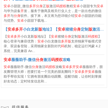
安卓
小甜甜_微信
多开分身
正
版
激活
码授权
教程
安卓
小甜甜专为
安卓
与华为设备
开
发，服务于微商及相关行业人士，是一款出色的微信
多开
与
分身
软件。接下来，本文将为您详细介绍
安卓
小甜甜的功能
与优势。
安卓
小甜甜下载地...
【
安卓多开
小白龙新
版
地址】【
安卓
猪猪
分身
定制
版
激活
码授
【
安卓多开
小白龙新
版
地址】【
安卓
猪猪
分身
定制
版
激活
码授权
】
核心登录与兼容优势：
安卓
小白龙微信
多开版
支持独家平板模式登
录、双设备登陆，采用独家全新防封代
码
机制，稳定运行鸿蒙 4.2
系统，完美兼容 An...
安卓
薇薇助手-微信
分身
激活
码授权
攻略
安卓
薇薇助手-微信
分身
激活
码授权
攻略
安卓多开安卓
薇薇助手，朋
友圈管理大师：想要打造一个完美的朋友圈吗？
安卓多开安卓
薇薇
助手帮你实现！它拥有朋友圈自动跟圈、提醒功能，让你时刻掌握
好友动态；定时转发信息和...
提供服务