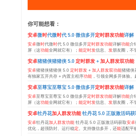
你可能想看：
安卓
微
时
代微
时
代 5.0 微信多开
定时群发功能
详解
安卓
微
时
代微
时
代 5.0 微信多开
定时群发功能
详解
功能
介
屏（这
功能
全网就它有）；
能定时发
信息、
发
朋友圈，不管
安卓
猪猪侠猪猪侠 5.0
定时群发
+
加人群发双功能
安卓
猪猪侠猪猪侠 5.0
定时群发
+
加人群发双功能
猪猪侠
有独家五开共存 + 内置主程序
功能
，引领全网多开体验。超
安卓
至尊宝至尊宝 5.0 微信多开
定时群发功能
详解
安卓
至尊宝至尊宝 5.0 微信多开
定时群发功能
详解
功能
介
屏（这
功能
全网就它有）；
能定时发
信息、
发
朋友圈，不管
安卓
牡丹花
加人群发功能
牡丹花 5.0 正版激活码获
安卓
牡丹花
加人群发功能
牡丹花 5.0 正版激活码获取
安卓
优化，超强防封、运行稳
定
。支持微信多开，还
能
适配平板