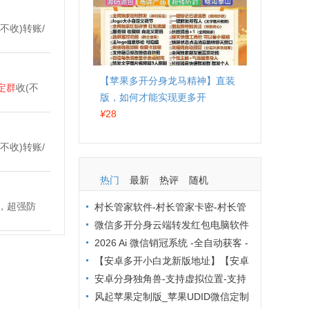
(不收)转账/
【苹果多开分身龙马精神】直装
定群
收(不
版，如何才能实现更多开
¥
28
(不收)转账/
热门
最新
热评
随机
，超强防
村长管家软件-村长管家卡密-村长管
家下载-村长管家群发工具激活码
微信多开分身云端转发红包电脑软件
防封技巧大全：这 6 招让你远离封号烦
2026 Ai 微信销冠系统 -全自动获客 -
恼
企业微信营销降本增效方案
【安卓多开小白龙新版地址】【安卓
猪猪分身定制版激活码授权】
安卓分身独角兽-支持虚拟位置-支持
主题更换
风起苹果定制版_苹果UDID微信定制