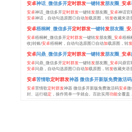
安卓
神话_微信多开
定时群发
一键转
发
朋友圈_
安卓
安卓
神话_微信多开
定时群发
一键转
发
朋友圈_
安卓
神话官
安卓
神话，自动勾选原图◎自动
加
载原图，转
发
收藏夹语
安卓
梧桐树_微信多开
定时群发
一键转
发
朋友圈_
安
安卓
梧桐树_微信多开
定时群发
一键转
发
朋友圈_
安卓
梧桐
收)转账/
安卓
梧桐树，自动勾选原图◎自动
加
载原图，转
安卓
问鼎_微信多开
定时群发
一键转
发
朋友圈_
安卓
安卓
问鼎_微信多开
定时群发
一键转
发
朋友圈_
安卓
问鼎官
安卓
问鼎，自动勾选原图◎自动
加
载原图，转
发
收藏夹语
安卓
苦情歌
定时群发
神器 微信多开新版免费激活码
安卓
苦情歌
定时群发
神器 微信多开新版免费激活码
安卓
微
封、运行稳
定
，操作简单一学就会。百款实用
功能
全覆盖，