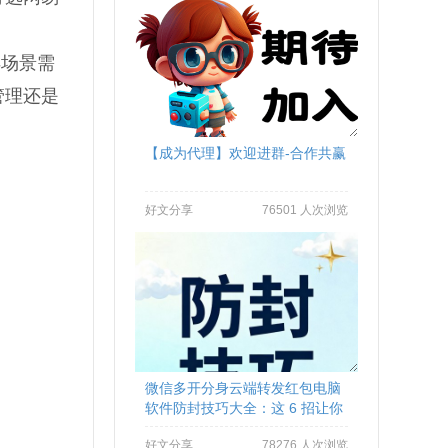
样场景需
管理还是
【成为代理】欢迎进群-合作共赢
好文分享
76501 人次浏览
微信多开分身云端转发红包电脑
软件防封技巧大全：这 6 招让你
远离封号烦恼
好文分享
78276 人次浏览