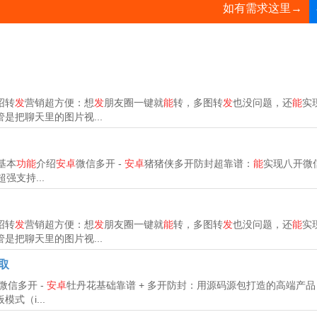
如有需求这里→
绍转
发
营销超方便：想
发
朋友圈一键就
能
转，多图转
发
也没问题，还
能
实
是把聊天里的图片视...
基本
功能
介绍
安卓
微信多开 -
安卓
猪猪侠多开防封超靠谱：
能
实现八开微
强支持...
绍转
发
营销超方便：想
发
朋友圈一键就
能
转，多图转
发
也没问题，还
能
实
是把聊天里的图片视...
取
微信多开 -
安卓
牡丹花基础靠谱 + 多开防封：用源码源包打造的高端产
模式（i...