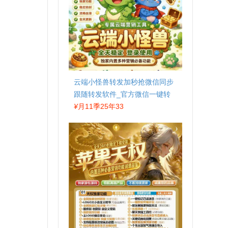
云端小怪兽转发加秒抢微信同步
跟随转发软件_官方微信一键转
发
¥
月11季25年33