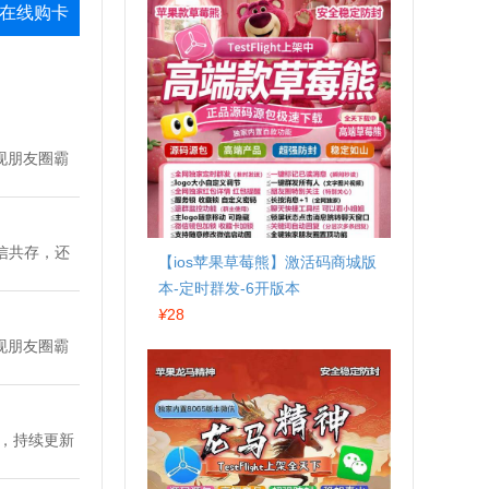
在线购卡
现朋友圈霸
信共存，还
【ios苹果草莓熊】激活码商城版
本-定时群发-6开版本
¥
28
现朋友圈霸
品，持续更新