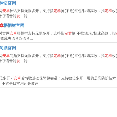
神话官网
网
安卓
神话支持无限多开，支持指
定群
抢(不抢)红包/快速高效，指
定群
收
音◎语音转
发
，转...
卓
梧桐树官网
树官网
安卓
梧桐树支持无限多开，支持指
定群
抢(不抢)红包/快速高效，指
发
收藏夹语音◎语音...
问鼎官网
网
安卓
问鼎支持无限多开，支持指
定群
抢(不抢)红包/快速高效，指
定群
收
音◎语音转
发
，转...
信多开 -
安卓
苦情歌基础保障超靠谱：支持微信多开，用的是高防护技术
不管是日常用还是做运...