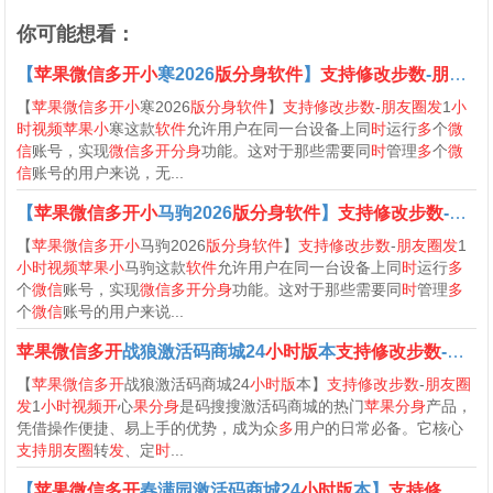
你可能想看：
【
苹果微信多开小
寒2026
版分身软件
】
支持修改步数
-
朋友圈发
【
苹果微信多开小
寒2026
版分身软件
】
支持修改步数
-
朋友圈发
1
小
时视频苹果小
寒这款
软件
允许用户在同一台设备上同
时
运行
多
个
微
信
账号，实现
微信多开分身
功能。这对于那些需要同
时
管理
多
个
微
信
账号的用户来说，无...
【
苹果微信多开小
马驹2026
版分身软件
】
支持修改步数
-
朋友
【
苹果微信多开小
马驹2026
版分身软件
】
支持修改步数
-
朋友圈发
1
小时视频苹果小
马驹这款
软件
允许用户在同一台设备上同
时
运行
多
个
微信
账号，实现
微信多开分身
功能。这对于那些需要同
时
管理
多
个
微信
账号的用户来说...
苹果微信多开
战狼激活码商城24
小时版
本
支持修改步数
-
朋友
【
苹果微信多开
战狼激活码商城24
小时版
本】
支持修改步数
-
朋友圈
发
1
小时视频开
心
果分身
是码搜搜激活码商城的热门
苹果分身
产品，
凭借操作便捷、易上手的优势，成为众
多
用户的日常必备。它核心
支持朋友圈
转
发
、定
时
...
【
苹果微信多开
春满园激活码商城24
小时版
本】
支持修改步数