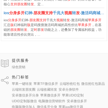
核心
支持朋友圈
转
发
、定...
ios
分身多开
幻神-
朋友圈支持
千兆大
视频
转
发
-激活码商城
苹
ios
分身多开
幻神-
朋友圈支持
千兆大
视频
转
发
-激活码商城
苹果多开
汇总
版
幻神福利
版
是码搜搜激活码商城的高性价比
苹果多开
，在基
础的
朋友圈
转
发
、定
时
群
发
功能之上，还叠加了专属福利权益，功
能靠谱且性价比突出，...
提供服务
绿色营销
热门标签
苹果一键转发
苹果TF微信多开
云端秒抢红包
微信抢红包新品
云端转发朋友圈
云端收藏转发
安卓分身软件
安卓微信多开分身
苹果微信多开
苹果UDID定制
UDID定制版微信
电脑微信营销软件
安卓微信多开
电脑版微信加人
微信多开分身
苹果ios微信主题