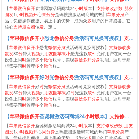
【
苹果微信多开
春满园激活码商城24
小时版
本】
支持修改步数
-
朋友
圈发
1
小时视频开
心
果分身
是码搜搜激活码商城的热门
苹果分身
产
品，凭借操作便捷、易上手的优势，成为众
多
用户的日常必备。它
核心
支持朋友圈
转
发
、定...
【
苹果微信多开小
恐龙
微信分身
激活码可兑换可授权】
支持修改步数发
【
苹果微信多开小
恐龙
微信分身
激活码可兑换可授权】
支持修改步
数发
30
分
钟大
视频
到
朋友圈苹果小
恐龙这款
软件
允许用户在同一台
设备上同
时
运行
多
个
微信
账号，实现
微信多开分身
功能。这对于那
些需要同
时
管理
多
个
微信
账...
【
苹果微信多开
好
时
光
微信分身
激活码可兑换可授权】
支持修改步数发
【
苹果微信多开
好
时
光
微信分身
激活码可兑换可授权】
支持修改步
数发
30
分
钟大
视频
到
朋友圈苹果
好
时
光这款
软件
允许用户在同一台
设备上同
时
运行
多
个
微信
账号，实现
微信多开分身
功能。这对于那
些需要同
时
管理
多
个
微信
账...
【
苹果微信多开
圣诞树激活码商城24
小时版
本】
支持修改步数
【
苹果微信多开
圣诞树激活码商城24
小时版
本】
支持修改步数
-
朋友
圈发
1
小时视频开
心
果分身
是码搜搜激活码商城的热门
苹果分身
产
品，凭借操作便捷、易上手的优势，成为众
多
用户的日常必备。它