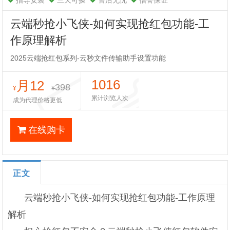
指导安装
三天可换
售后无忧
信誉保证
云端秒抢小飞侠-如何实现抢红包功能-工
作原理解析
2025云端抢红包系列-云秒文件传输助手设置功能
1016
月12
398
¥
¥
累计浏览人次
成为代理价格更低
在线购卡
正文
云端秒抢小飞侠-如何实现抢红包功能-工作原理
解析