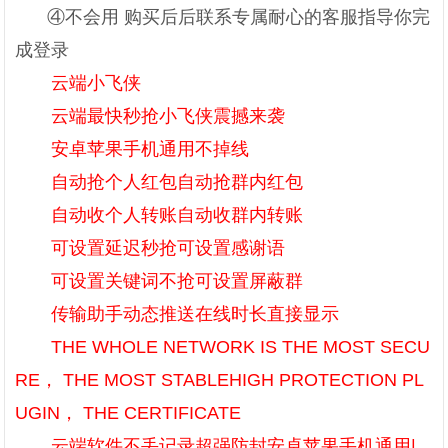
④不会用 购买后后联系专属耐心的客服指导你完
成登录
云端小飞侠
云端最快秒抢小飞侠震撼来袭
安卓苹果手机通用不掉线
自动抢个人红包自动抢群内红包
自动收个人转账自动收群内转账
可设置延迟秒抢可设置感谢语
可设置关键词不抢可设置屏蔽群
传输助手动态推送在线时长直接显示
THE WHOLE NETWORK IS THE MOST SECU
RE， THE MOST STABLEHIGH PROTECTION PL
UGIN， THE CERTIFICATE
云端软件不丢记录超强防封安卓苹果手机通用|